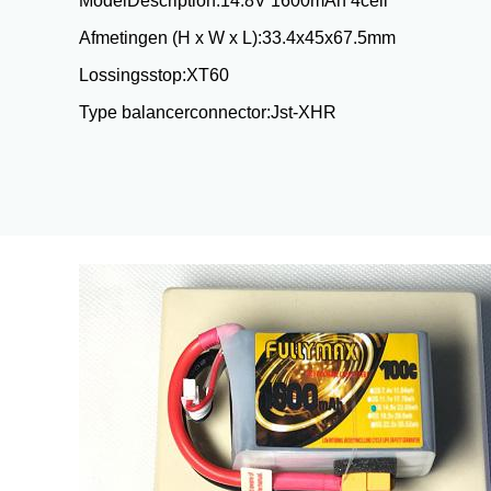
ModelDescription:
14.8V 1600mAh 4cell
Afmetingen (H x W x L):
33.4x45x67.5mm
Lossingsstop:
XT60
Type balancerconnector:
Jst-XHR