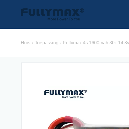
Huis
Toepassing
Fullymax 4s 1600mah 30c 14.8v 1