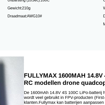
Uitbarsting (10Sec):
100C
C
Gewicht:
210g
Draadmaat:
AWG10#
D
M
FULLYMAX 1600MAH 14.8V 
RC modellen drone quadcopt
De 1600mAh 14.8V 4S 100C LiPo-batterij h
wordt veel gebruikt in FPV-producten (First
klanten.Fullymax kan batterijen aanpassen 