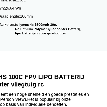
onti. Krat:
150C
Wh:
26.64 Wh
raadlengte:
100mm
arkeren:
,
fullymax 4s 1600mah 30c
,
Rc Lithium Polymer Quadcopter Batterij
lipo batterijen voor quadcopter
4S 100C FPV LIPO BATTERIJ
er vliegtuig rc
eeft een hoge snelheid en goede prestaties en
-Person-View).Het is populair bij onze
op basis van individuele behoeften.