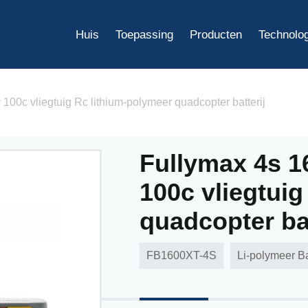
Huis
Toepassing
Producten
Technolo
00c vliegtuig Rc lithium-polymeer quadcopter batterij
Fullymax 4s 1
100c vliegtuig
quadcopter bat
FB1600XT-4S
Li-polymeer Ba