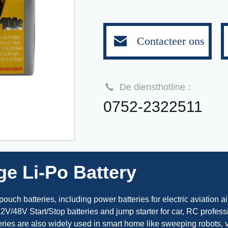
Contacteer ons
De diensthotline：
0752-2322511
ge Li-Po Battery
uch batteries, including power batteries for electric aviation ai
,12V/48V Start/Stop batteries and jump starter for car, RC profess
ies are also widely used in smart home like sweeping robots, v