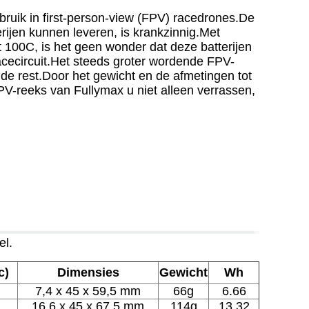
ebruik in first-person-view (FPV) racedrones.De
rijen kunnen leveren, is krankzinnig.Met
 100C, is het geen wonder dat deze batterijen
cecircuit.Het steeds groter wordende FPV-
de rest.Door het gewicht en de afmetingen tot
PV-reeks van Fullymax u niet alleen verrassen,
el.
c)
Dimensies
Gewicht
Wh
7,4 x 45 x 59,5 mm
66g
6.66
16,6 x 45 x 67,5 mm
114g
13.32