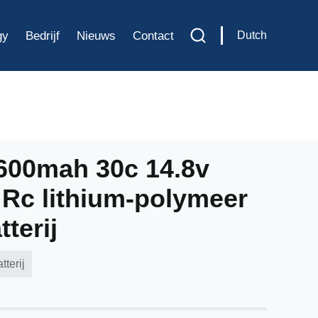
gy
Bedrijf
Nieuws
Contact
Dutch
600mah 30c 14.8v
 Rc lithium-polymeer
terij
tterij