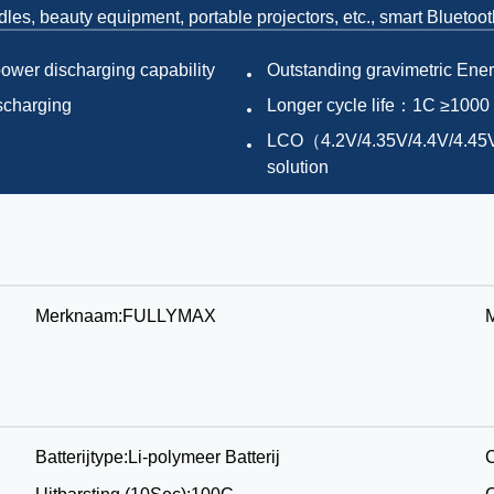
les, beauty equipment, portable projectors, etc., smart Bluetoo
power discharging capability
Outstanding gravimetric Ene
ischarging
Longer cycle life：1C ≥1000
LCO（4.2V/4.35V/4.4V/4.45V
solution
Merknaam:
FULLYMAX
Batterijtype:
Li-polymeer Batterij
C