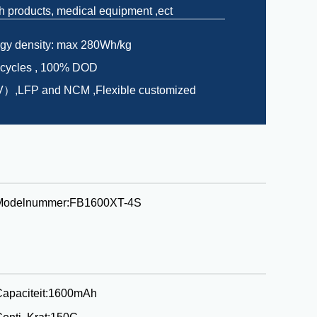
th products, medical equipment ,ect
rgy density: max 280Wh/kg
 cycles , 100% DOD
）,LFP and NCM ,Flexible customized
Modelnummer:
FB1600XT-4S
apaciteit:
1600mAh