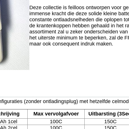
Deze collectie is feilloos ontworpen voor g
immense kracht die deze solide kleine batte
constante ontlaadsnelheden die oplopen tot
de krantenkoppen hebben gehaald in het ra
assortiment zal u zeker onderscheiden van 
het uiterste minimum te beperken, zal de F
maar ook consequent indruk maken.
iguraties (zonder ontladingsplug) met hetzelfde celmod
hrijving
Max vervolgafvoer
Uitbarsting (3Se
Ah 1cel
100C
150C
Ah 2cel
100C
150C