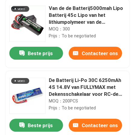
Van de de Batterij5000mah Lipo
Batterij 45c Lipo van het
lithiumpolymeer van de
Batterijenrc het Vliegtuigbatterij
MOQ：300
22.2v
Prijs：To be negotiated
Beste prijs
Contacteer ons
De Batterij Li-Po 30C 6250mAh
4S 14.8V van FULLYMAX met
Dekensschakelaar voor RC-de
vliegtuigenboot van de
MOQ：200PCS
auto'svrachtwagen
Prijs：To be negotiated
Beste prijs
Contacteer ons