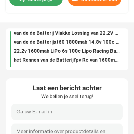
de Batterijen van 14.8v 4s 1800mah Lipo voor Rc-Vliegtuigen80c Xt60 Lichtgewichtstop
6s 1800mah Lipo Batterij 22.2v 80c Xt60 Plug Rc Helikopter Batterij Vervanging
Fabrieksreis
van de de Batterij Vlakke Lossing van 22.2V 1800mah 6s 100c Lipo de Krommext60 Stop RC ModelBattery
van de de Batterijxt60 1800mah 14.8v 100c Fpv Lipo Batterij van 4s Lipo het Li-Polymeer van jst-Xhr Batterij
22.2v 1600mah LiPo 6s 100c Lipo Racing Battery Pack For Intelligent Equipment Fpv Lipo Racing Battery
Kwaliteitscontrole
het Rennen van de Batterijfpv Rc van 1600mah 18.5v 5s 100c Lipo Batterij Lipo Fullymax
Fullymax 4s 1600mah 30c 14.8v 100c vliegtuig Rc lithium-polymeer quadcopter batterij
Contacteer ons
1600mah 11.1v 3s 100c Lipo Fpv Rc Zweefvliegtuig Batterij Vliegtuig Rc Model Xt60 Plug
Xt6011.1v 3s 1300mah Lipo Batterijen voor Rc-de Batterij 3-cel van de Vliegtuigenhelikopter 100c Li Ion Fullymax 3s 1300mah Lipo
nieuws
het Rennen van 18.5V LiPo 1300mAh 5S 100C Rc van de de Helikopterafstandsbediening van Hommelquadcopter de Bootbatterij
Laat een bericht achter
van de de Batterij6s 100C Hommel FPV van 22.2V 1300mah Lipo de Veldleeuwerik M4-Fpv250 Mini Shredder 200
Elektrische vliegtuigbatterij
We bellen je snel terug!
1300MAH 14.8V 4s 100c Lipo Mini Shredder 200 Indy250 Plus Mojo 280 Qav250 Li-Ion RC Airplane Battery
1300mah 14.8v 4 van de de Hoge Energiedichtheid van de Cel120c Lipo Batterij het Vliegtuigbatterij van Rc
UAV Hommelbatterij
22.2V 6s 1300mah Lipo Rc Batterij 1300mah 120C Drone met hoge ontlading FPV Skylark M4-Fpv250
Van de Batterijlipo 70C van 1000MAH 22.2V 6s Rc van de de Autofpv Helikopter de Hommeldraaischijf RC ModelBattery
Commerciële Hommelbatterij