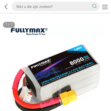
1
/
1