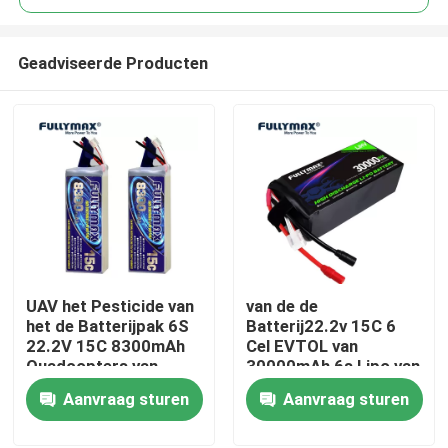
Geadviseerde Producten
UAV het Pesticide van
van de de
Thuis
het de Batterijpak 6S
Batterij22.2v 15C 6
22.2V 15C 8300mAh
Cel EVTOL van
Quadcopters van
30000mAh 6s Lipo van
Producten
Hommellipo het
het de Ladingsvervoer
Aanvraag sturen
Aanvraag sturen
Bespuiten
de Industrieas150
XT150 Stop
Over ons