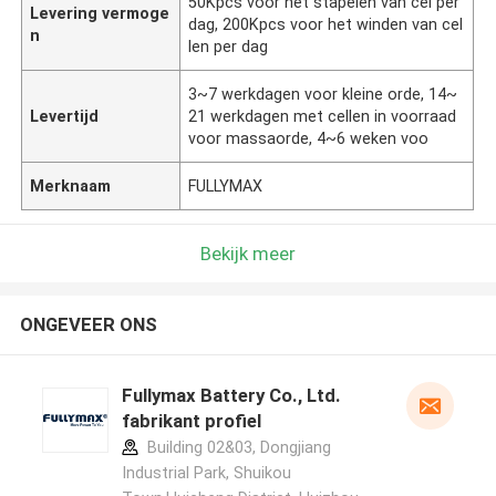
50Kpcs voor het stapelen van cel per
Levering vermoge
dag, 200Kpcs voor het winden van cel
n
len per dag
3~7 werkdagen voor kleine orde, 14~
Levertijd
21 werkdagen met cellen in voorraad
voor massaorde, 4~6 weken voo
Merknaam
FULLYMAX
Bekijk meer
ONGEVEER ONS
Fullymax Battery Co., Ltd.
fabrikant profiel
Building 02&03, Dongjiang
Industrial Park, Shuikou