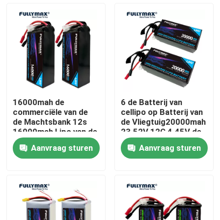
Fabrieksreis
Kwaliteitscontrole
Contacteer ons
16000mah de
6 de Batterij van
commerciële van de
cellipo op Batterij van
nieuws
de Machtsbank 12s
de Vliegtuig20000mah
16000mah Lipo van de
23.52V 12C 4.45V de
Hommelbatterij van de
Commerciële Hommel
Aanvraag sturen
Aanvraag sturen
het Lithiumbatterij
Elektrische vliegtuigbatterij
23.52V 12C LiHV
Geschikt Lader
UAV Hommelbatterij
Commerciële Hommelbatterij