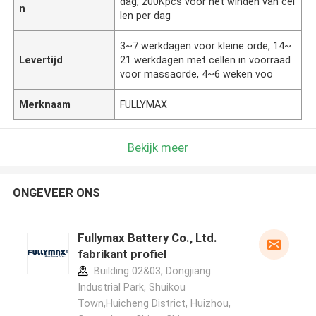
dag, 200Kpcs voor het winden van cel
n
len per dag
3~7 werkdagen voor kleine orde, 14~
Levertijd
21 werkdagen met cellen in voorraad
voor massaorde, 4~6 weken voo
Merknaam
FULLYMAX
Bekijk meer
ONGEVEER ONS
Fullymax Battery Co., Ltd.
fabrikant profiel
Building 02&03, Dongjiang
Industrial Park, Shuikou
Town,Huicheng District, Huizhou,