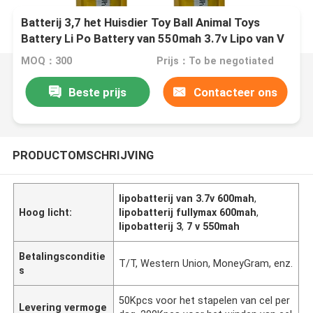
Batterij 3,7 het Huisdier Toy Ball Animal Toys
Battery Li Po Battery van 550mah 3.7v Lipo van V
600mah 550mAh 1S 2S 30C
MOQ：300
Prijs：To be negotiated
Beste prijs
Contacteer ons
PRODUCTOMSCHRIJVING
lipobatterij van 3.7v 600mah
,
Hoog licht:
lipobatterij fullymax 600mah
,
lipobatterij 3
,
7 v 550mah
Betalingsconditie
T/T, Western Union, MoneyGram, enz.
s
50Kpcs voor het stapelen van cel per
Levering vermoge