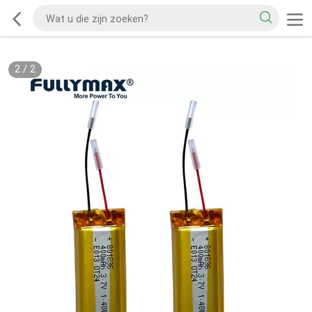
2
/
2