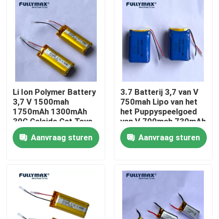
Fabrieksreis
Kwaliteitscontrole
Contacteer ons
Li Ion Polymer Battery
3.7 Batterij 3,7 van V
3,7 V 1500mah
750mah Lipo van het
1750mAh 1300mAh
het Puppyspeelgoed
nieuws
30C Geleide Cat Toys
van V 700mah 730mAh
Lipo Battery 3,7 V
4.2V 4.35V 4.4V het
Aanvraag sturen
Aanvraag sturen
1500mah
Pak van de het
Lithiumbatterij
Elektrische vliegtuigbatterij
UAV Hommelbatterij
Commerciële Hommelbatterij