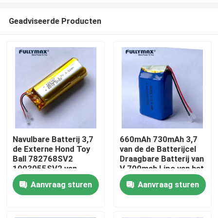
Geadviseerde Producten
Navulbare Batterij 3,7
660mAh 730mAh 3,7
de Externe Hond Toy
van de de Batterijcel
Thuis
Ball 782768SV2
Draagbare Batterij van
1003055SV2 van
V 700mah Lipo van het
1900mAh 2550mAh
de Machtspak het
Aanvraag sturen
Aanvraag sturen
Producten
1700mAh Lipo van V
Speelgoedbatterij
10C 15C Usb
Over ons